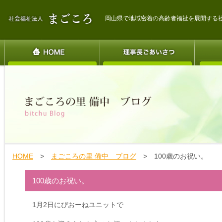
岡山県で地域密着の高齢者福祉を展開する
HOME
>
まごころの里 備中 ブログ
> 100歳のお祝い。
100歳のお祝い。
1月2日にぴおーねユニットで